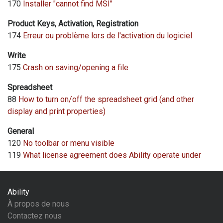
170
Installer "cannot find MSI"
Product Keys, Activation, Registration
174
Erreur ou problème lors de l'activation du logiciel
Write
175
Crash on saving/opening a file
Spreadsheet
88
How to turn on/off the spreadsheet grid (and other
display and print properties)
General
120
No toolbar or menu visible
119
What license agreement does Ability operate under
Ability
À propos de nous
Contactez nous